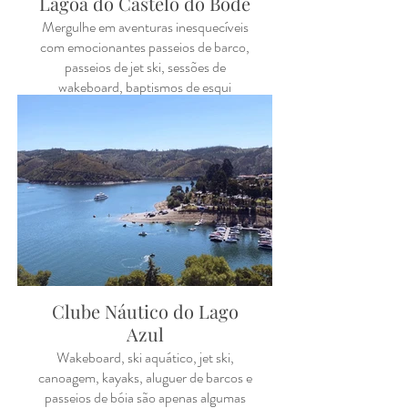
Lagoa do Castelo do Bode
Mergulhe em aventuras inesquecíveis
com emocionantes passeios de barco,
passeios de jet ski, sessões de
wakeboard, baptismos de esqui
aquático e passeios de alta energia em
bóias! Seja Quer seja um principiante
ou já tenha alguma experiência, o Lago
de Castelo do Bode garante-lhe
momentos de diversão inesquecíveis.
Clube Náutico do Lago
Azul
Wakeboard, ski aquático, jet ski,
canoagem, kayaks, aluguer de barcos e
passeios de bóia são apenas algumas