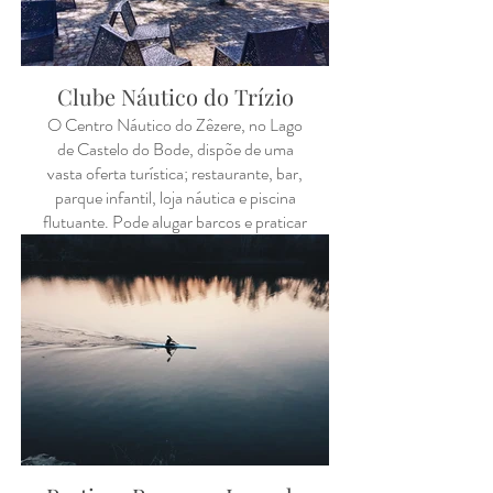
443.
Clube Náutico do Trízio
O Centro Náutico do Zêzere, no Lago
de Castelo do Bode, dispõe de uma
vasta oferta turística; restaurante, bar,
parque infantil, loja náutica e piscina
flutuante. Pode alugar barcos e praticar
canoagem, ski aquático e wakeboard.
Na Praia Fluvial do Trízio poderá passar
um dia maravilhoso, mergulhar nas
águas calmas e quentes do rio Zêzere e
aproveitar para praticar diversos
desportos náuticos.
O Clube Náutico do Zêzere aluga
barcos com e sem skipper, bem como
equipamento para canoagem, ski
aquático e wakeboard.