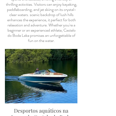
thrilling activities. Visitors can enjoy kayaking,
paddleboarding, and jet skiing on its crystal-
clear waters. scenic backdrop of lush hills
enhances the experience, it perfect for both
relaxation and adventure. Whether you're a
beginner or an experienced athlete, Castelo
do Bode Lake promises an unforgettable of
fun on the water.
Desportos aquáticos na