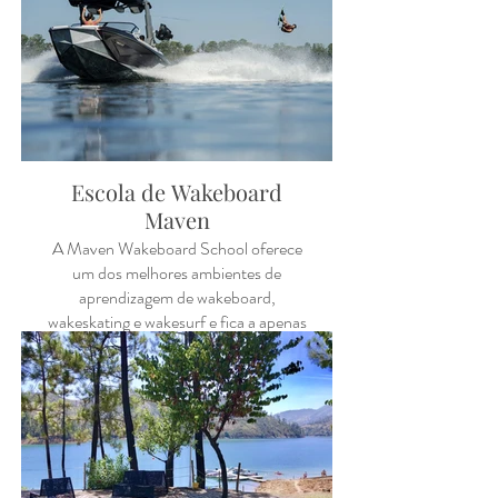
os equipamentos podem ser alugados
no local.
Escola de Wakeboard
Maven
A Maven Wakeboard School oferece
um dos melhores ambientes de
aprendizagem de wakeboard,
wakeskating e wakesurf e fica a apenas
10 minutos a pé da Blue Lake House.
Está disponível o ano todo e oferece
um excelente treino com instrutores
para todos os níveis. A escola tem
diverso equipamento para pessoas de
todos os tamanhos.
Para marcações, ligue: +351 915 844