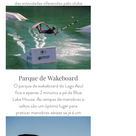
das actividades oferecidas pelo clube
náutico. Fica a apenas 3 minutos de
carro da Blue Lake House. Wc, bar e
restaurante com terraço servem de
apoio às actividades do clube.
Possui ancoradouro e bomba de
combustível para barcos.
Ligue: +351 963 695 926 para
marcações.
Parque de Wakeboard
O parque de wakeboard do Lago Azul
fica a apenas 2 minutos a pé da Blue
Lake House. As rampas de manobras e
saltos são um óptimo lugar para
praticar manobras aéreas se já é um
wakeboarder experiente ou para
aprender a praticar wakeboard pela
primeira vez. A diversão é garantida e