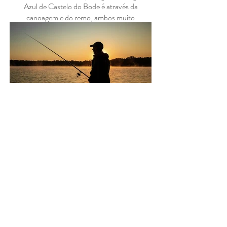
Azul de Castelo do Bode é através da
canoagem e do remo, ambos muito
populares em Castelo do Bode. Perto
da Blue Lake House é possível alugar
caiaques, SUPs e canoas para toda a
família.
Pesca Desportiva no Lago
de Castelo do Bode
Quer pesque num barco ou a partir da
costa, no Lago de Castelo do Bode as
suas hipóteses de conseguir uma boa
pescaria são muito elevadas. Os
entusiastas da pesca são atraídos por
espécies como a carpa (Cyprinus