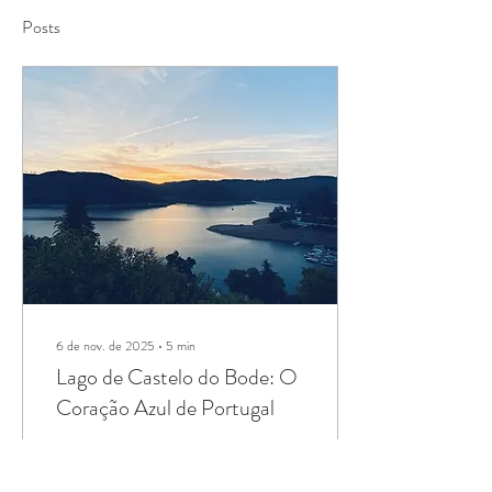
Posts
6 de nov. de 2025
∙
5
min
Lago de Castelo do Bode: O
Coração Azul de Portugal
Welcome to Castelo do Bode
Lake, a hidden gem in the