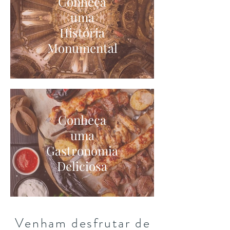
Conheça
uma
História
Monumental
Conheça
uma
Gastronomia
Deliciosa
Venham desfrutar de