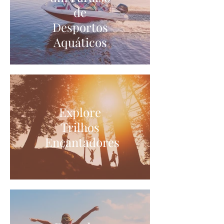
de
Desportos
Aquáticos
Explore
Trilhos
Encantadores